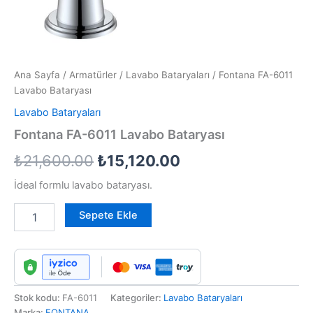
Ana Sayfa
/
Armatürler
/
Lavabo Bataryaları
/ Fontana FA-6011
Lavabo Bataryası
Lavabo Bataryaları
Fontana FA-6011 Lavabo Bataryası
Orijinal
Şu
₺
21,600.00
₺
15,120.00
fiyat:
andaki
İdeal formlu lavabo bataryası.
₺21,600.00.
fiyat:
Fontana
Sepete Ekle
FA-
₺15,120.00.
6011
Lavabo
Bataryası
adet
Stok kodu:
FA-6011
Kategoriler:
Lavabo Bataryaları
Marka:
FONTANA