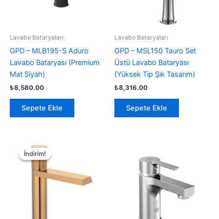
Lavabo Bataryaları
Lavabo Bataryaları
GPD – MLB195-S Aduro
GPD – MSL150 Tauro Set
Lavabo Bataryası (Premium
Üstü Lavabo Bataryası
Mat Siyah)
(Yüksek Tip Şık Tasarım)
₺
8,580.00
₺
8,316.00
Sepete Ekle
Sepete Ekle
İndirim!
İndirim!