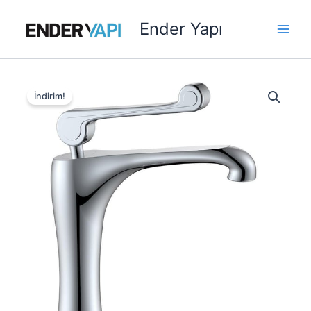
İçeriğe
atla
Ender Yapı
İndirim!